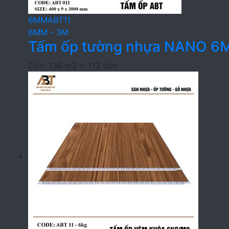
6MMABT11
6MM - 3M
Tấm ốp tường nhựa NANO 6
Còn: 136 m2 = 113 tấm