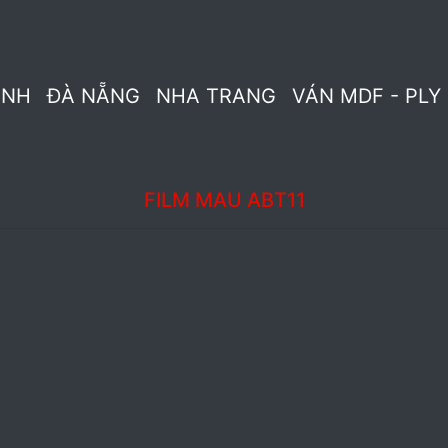
3
Tấm ốp ABT - Màu vải
LAM SÓNG PVC
TẤM ỐP Đ
INH
ĐÀ NẴNG
NHA TRANG
VÁN MDF - PLY
Lam gỗ nhựa 3M
SÀN GỖ ABT - PK
Sàn nhựa ABT
M ĐA NĂNG ABT
Phụ kiện NANO
Trần nhựa thả AB
FILM MÀU ABT11