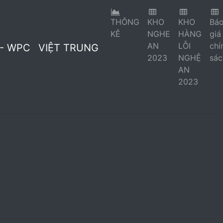
THÔNG
KHO
KHO
Bá
KÊ
NGHE
HÀNG
giá
Á DẺO - PU
SẢN PHẨM NỘI BỘ (K VAT)
AN
LỖI
chí
 - WPC
VIỆT TRUNG
2023
NGHỆ
sác
 - PK
KEO AB-BOND - KE
AN
2023
T