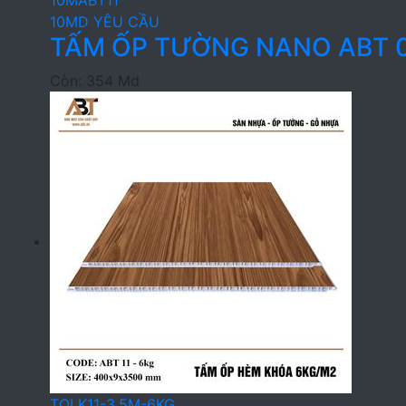
10MABT11
10MD YÊU CẦU
TẤM ỐP TƯỜNG NANO ABT 0
Còn: 354 Md
TOLK11-3.5M-6KG