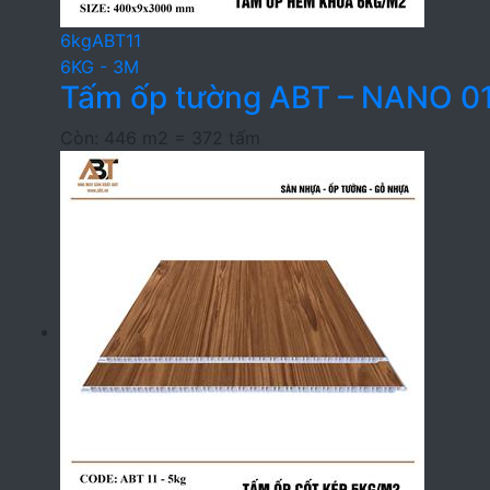
6kgABT11
6KG - 3M
Tấm ốp tường ABT – NANO 01
Còn: 446 m2 = 372 tấm