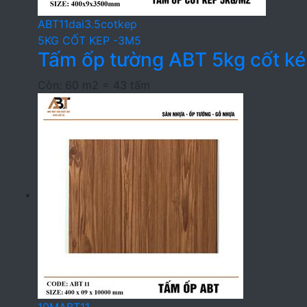
ABT11dai3.5cotkep
5KG CỐT KEP -3M5
Tấm ốp tường ABT 5kg cốt k
Còn: 60 m2 = 43 tấm