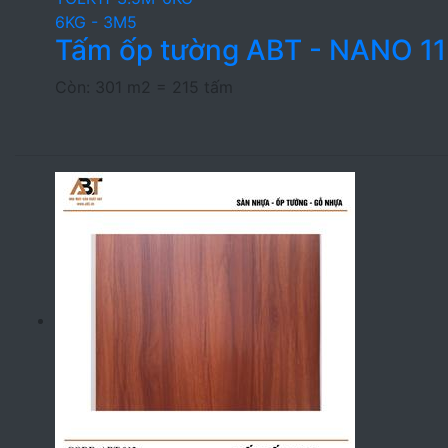
6KG - 3M5
Tấm ốp tường ABT - NANO 11
Còn: 301 m2 = 215 tấm