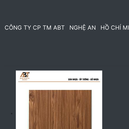
KHO NGHE AN 2023
KHO HÀNG LỖI NGHỆ AN 202
Tấm ốp ABT - Màu gỗ
Tấm ốp ABT - Màu trắng
CÔNG TY CP TM ABT
NGHỆ AN
HỒ CHÍ M
TẤM ỐP ABT - 3MD
TẤM THAN TRE 7.5MM ABT
TẤM ỐP VÂN ĐÁ PVC
CỬA NHỰA ABT - PK
TẤ