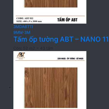
3MDABT11
9MM-3M
Tấm ốp tường ABT – NANO 1
Còn: 52 m2 = 43 tấm