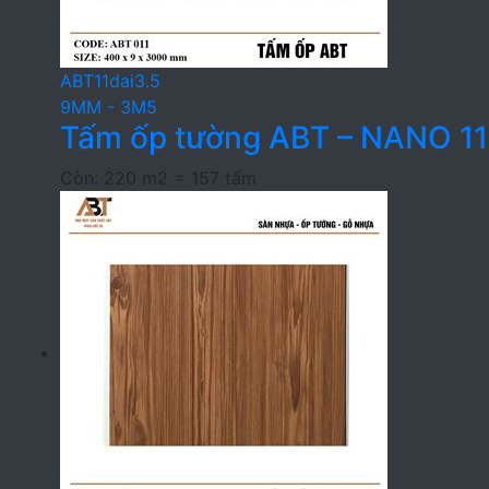
ABT11dai3.5
9MM - 3M5
Tấm ốp tường ABT – NANO 1
Còn: 220 m2 = 157 tấm